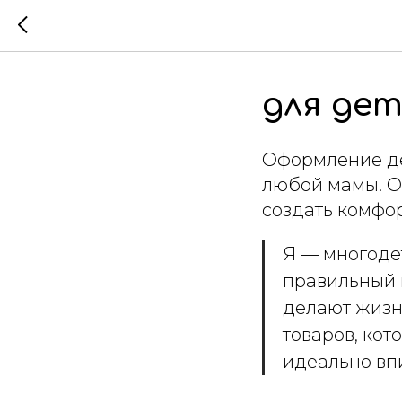
для дет
Оформление де
любой мамы. Ос
создать комфор
Я — многодет
правильный 
делают жизн
товаров, кот
идеально вп