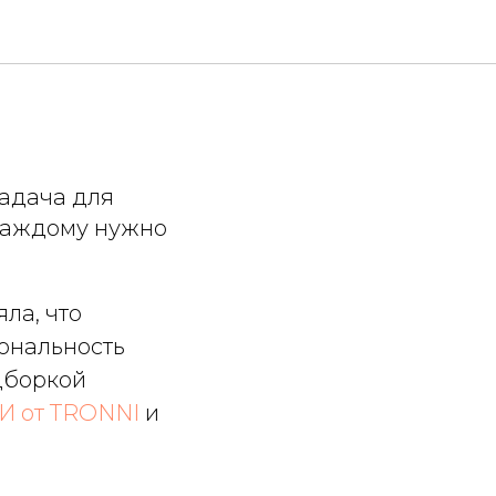
задача для
 каждому нужно
ла, что
ональность
дборкой
И от TRONNI
и