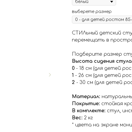
выберете размер
СТИЛьный детский сту
перемещать в простра
Подберите размер сту
Высота сидения стула 
0
- 18 см (для детей рос
1
- 26 см (для детей рост
2
- 30 см (для детей рос
Материал:
натуральны
Покрытие:
стойкая кр
В комплекте:
стул, инс
Вес:
2 кг
* цвета на экране мо