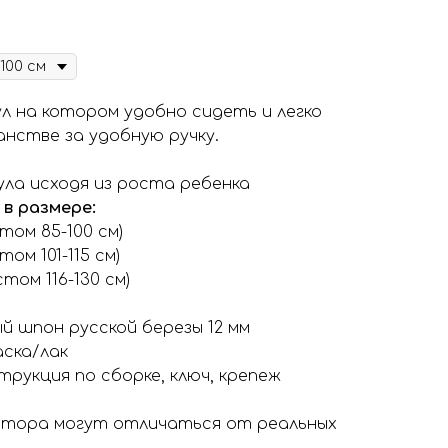
л на котором удобно сидеть и легко
нстве за удобную ручку.
ла исходя из роста ребенка
в размере:
том 85-100 см)
ом 101-115 см)
том 116-130 см)
й шпон русской березы 12 мм
аска/лак
трукция по сборке, ключ, крепеж
нитора могут отличаться от реальных