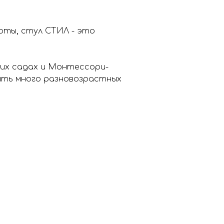
оты, стул СТИЛ - это
ких садах и Монтессори-
дить много разновозрастных