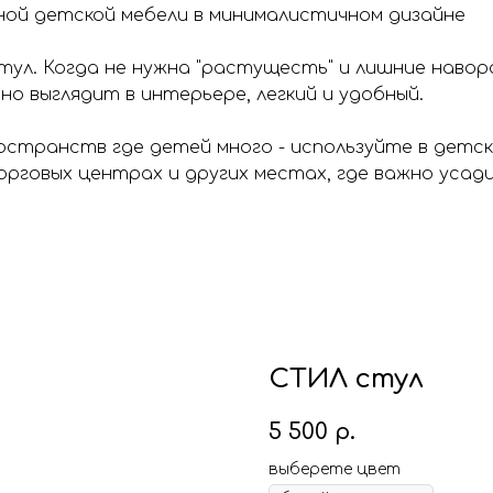
ной детской мебели в минималистичном дизайне
тул. Когда не нужна "растущесть" и лишние навор
о выглядит в интерьере, легкий и удобный.
остранств где детей много - используйте в детс
торговых центрах и других местах, где важно уса
СТИЛ стул
5 500
р.
выберете цвет