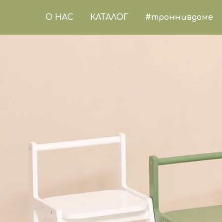
О НАС
КАТАЛОГ
#троннивдоме