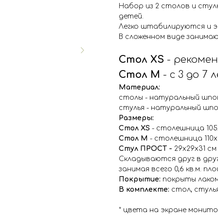
Набор из 2 столов и сту
детей.
Легко штабилируются и э
В сложенном виде занимают
Стол XS
- рекомен
Стол M
- c 3 до 7 
Материал:
столы - натуральный шпон
стулья - натуральный шпо
Размеры:
Стол XS
- столешница 105
Стол M
- столешница 110х
Стул ПРОСТ -
29х29х31 см
Складываются друг в дру
занимая всего 0,6 кв.м. п
Покрытие:
покрыты лако
В комплекте:
стол, стулья
* цвета на экране монит