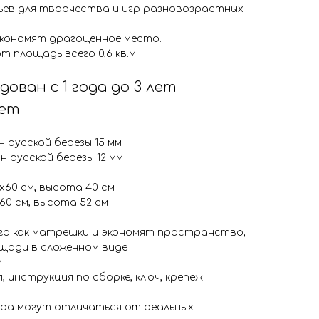
льев для творчества и игр разновозрастных
кономят драгоценное место.
 площадь всего 0,6 кв.м.
дован с 1 года до 3 лет
лет
 русской березы 15 мм
н русской березы 12 мм
х60 см, высота 40 см
60 см, высота 52 см
га как матрешки и экономят пространство,
лощади в сложенном виде
м
, инструкция по сборке, ключ, крепеж
ора могут отличаться от реальных