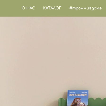
О НАС
КАТАЛОГ
#троннивдоме