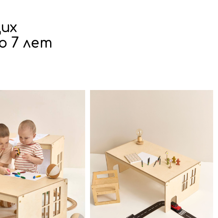
щих
о 7 лет