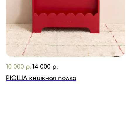
10 000
р.
14 000
р.
РЮША книжная полка