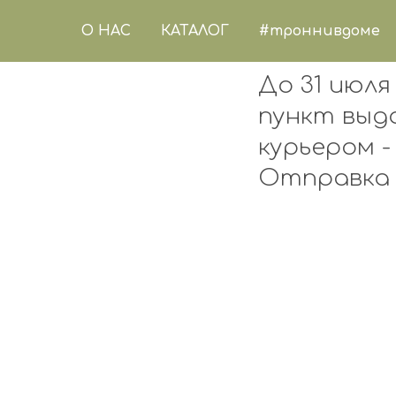
О НАС
КАТАЛОГ
#троннивдоме
До 31 июля
пункт выда
курьером -
Отправка 